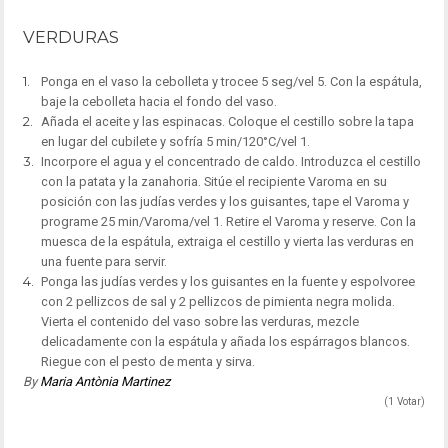
VERDURAS
Ponga en el vaso la cebolleta y trocee 5 seg/vel 5. Con la espátula,
baje la cebolleta hacia el fondo del vaso.
Añada el aceite y las espinacas. Coloque el cestillo sobre la tapa
en lugar del cubilete y sofría 5 min/120°C/vel 1.
Incorpore el agua y el concentrado de caldo. Introduzca el cestillo
con la patata y la zanahoria. Sitúe el recipiente Varoma en su
posición con las judías verdes y los guisantes, tape el Varoma y
programe 25 min/Varoma/vel 1. Retire el Varoma y reserve. Con la
muesca de la espátula, extraiga el cestillo y vierta las verduras en
una fuente para servir.
Ponga las judías verdes y los guisantes en la fuente y espolvoree
con 2 pellizcos de sal y 2 pellizcos de pimienta negra molida.
Vierta el contenido del vaso sobre las verduras, mezcle
delicadamente con la espátula y añada los espárragos blancos.
Riegue con el pesto de menta y sirva.
By
Maria Antònia Martinez
(1 Votar)