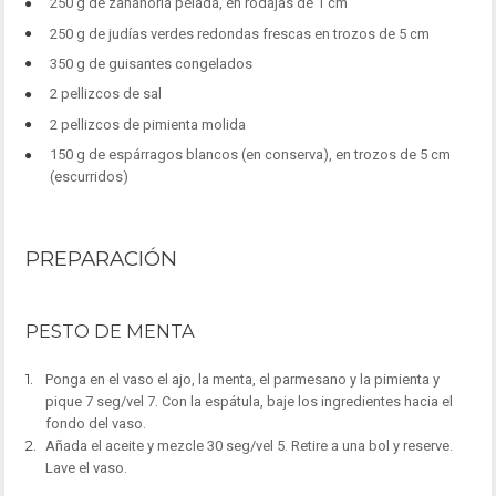
250 g de zanahoria pelada, en rodajas de 1 cm
250 g de judías verdes redondas frescas en trozos de 5 cm
350 g de guisantes congelados
2 pellizcos de sal
2 pellizcos de pimienta molida
150 g de espárragos blancos (en conserva), en trozos de 5 cm
(escurridos)
PREPARACIÓN
PESTO DE MENTA
Ponga en el vaso el ajo, la menta, el parmesano y la pimienta y
pique 7 seg/vel 7. Con la espátula, baje los ingredientes hacia el
fondo del vaso.
Añada el aceite y mezcle 30 seg/vel 5. Retire a una bol y reserve.
Lave el vaso.