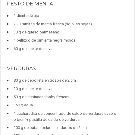
PESTO DE MENTA
1 diente de ajo
2 - 3 ramitas de menta fresca (solo las hojas)
30 g de queso parmesano
1 pellizco de pimienta negra molida
60 g de aceite de oliva
VERDURAS
80 g de cebolleta en trozos de 2 cm
20 g de aceite de oliva
50 g de espinacas baby frescas
350 g agua
1 cucharadita de concentrado de caldo de verduras casero
o bien ½ pastilla de caldo de verduras
200 g de patata pelada, en dados de 2 cm