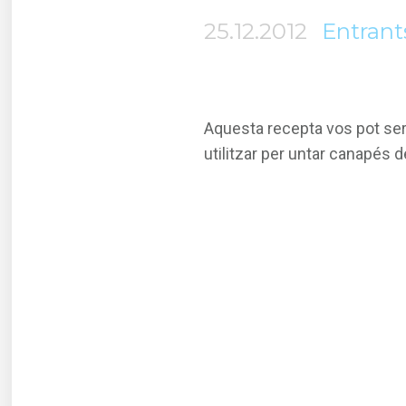
25.12.2012
Entrants
Aquesta recepta vos pot serv
utilitzar per untar canapés 