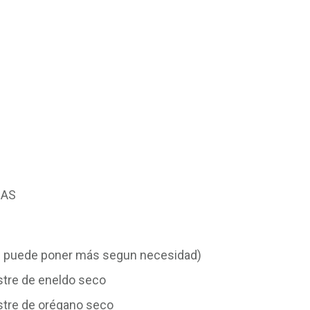
BAS
se puede poner más segun necesidad)
stre de eneldo seco
stre de orégano seco