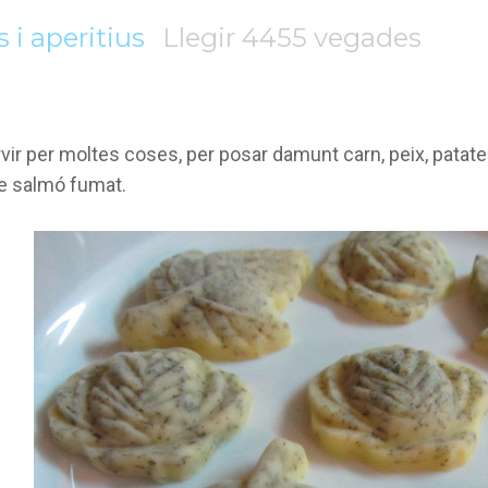
 i aperitius
Llegir 4455 vegades
ir per moltes coses, per posar damunt carn, peix, patates
de salmó fumat.