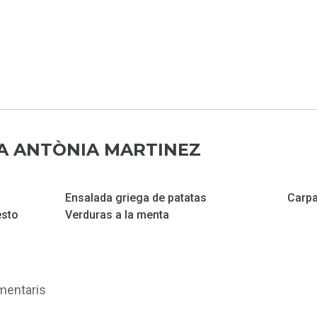
1
2
3
4
5
IA ANTÒNIA MARTINEZ
Ensalada griega de patatas
Carp
esto
Verduras a la menta
omentaris