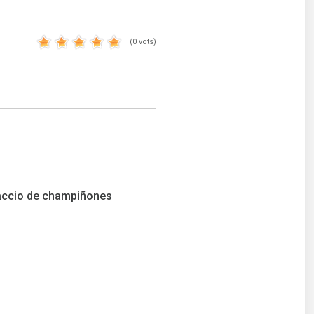
(0 vots)
accio de champiñones