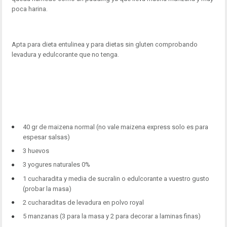
poca harina.
Apta para dieta entulinea y para dietas sin gluten comprobando
levadura y edulcorante que no tenga.
40 gr de maizena normal (no vale maizena express solo es para
espesar salsas)
3 huevos
3 yogures naturales 0%
1 cucharadita y media de sucralin o edulcorante a vuestro gusto
(probar la masa)
2 cucharaditas de levadura en polvo royal
5 manzanas (3 para la masa y 2 para decorar a laminas finas)