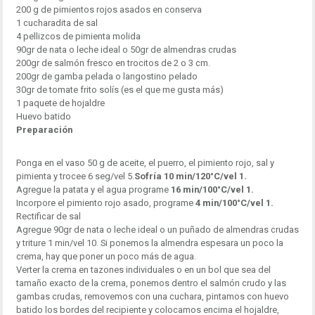
200 g de pimientos rojos asados en conserva
1 cucharadita de sal
4 pellizcos de pimienta molida
90gr de nata o leche ideal o 50gr de almendras crudas
200gr de salmón fresco en trocitos de 2 o 3 cm.
200gr de gamba pelada o langostino pelado
30gr de tomate frito solís (es el que me gusta más)
1 paquete de hojaldre
Huevo batido
Preparación
Ponga en el vaso 50 g de aceite, el puerro, el pimiento rojo, sal y
pimienta y trocee 6 seg/vel 5.
Sofría 10 min/120°C/vel 1.
Agregue la patata y el agua programe
16 min/100°C/vel 1.
Incorpore el pimiento rojo asado, programe
4 min/100°C/vel 1.
Rectificar de sal
Agregue 90gr de nata o leche ideal o un puñado de almendras crudas
y triture 1 min/vel 10. Si ponemos la almendra espesara un poco la
crema, hay que poner un poco más de agua.
Verter la crema en tazones individuales o en un bol que sea del
tamaño exacto de la crema, ponemos dentro el salmón crudo y las
gambas crudas, removemos con una cuchara, pintamos con huevo
batido los bordes del recipiente y colocamos encima el hojaldre,