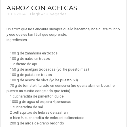
ARROZ CON ACELGAS
01.06.2024
Llegir 4381 vegades
Un arroz que nos encanta siempre que lo hacemos, nos gusta mucho
y eso que es tan fácil que sorprende.
Ingredientes
100 g de zanahoria en trozos
100 g de nabo en trozos
1-2 diente de ajo
150 g de acelgas troceadas (yo he puesto más)
100 g de patata en trozos
100 g de aceite de oliva (yo he puesto 50)
70 g de tomate triturado en conserva (no queria abrir un bote, he
puesto un cubito congelado que tenia)
1 cucharadita de pimentón dulce
1000 g de agua si es para 4 personas
1 cucharadita de sal
2 pellizquitos de hebras de azafrán
o bien ½ cucharadita de colorante alimentario
200 g de arroz de grano redondo