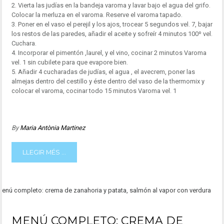
2. Vierta las judías en la bandeja varoma y lavar bajo el agua del grifo.
Colocar la merluza en el varoma. Reserve el varoma tapado.
3. Poner en el vaso el perejil y los ajos, trocear 5 segundos vel. 7, bajar
los restos de las paredes, añadir el aceite y sofreír 4 minutos 100º vel.
Cuchara.
4. Incorporar el pimentón ,laurel, y el vino, cocinar 2 minutos Varoma
vel. 1 sin cubilete para que evapore bien.
5. Añadir 4 cucharadas de judías, el agua , el avecrem, poner las
almejas dentro del cestillo y éste dentro del vaso de la thermomix y
colocar el varoma, cocinar todo 15 minutos Varoma vel. 1
By
Maria Antònia Martinez
LLEGIR MÉS ...
MENÚ COMPLETO: CREMA DE