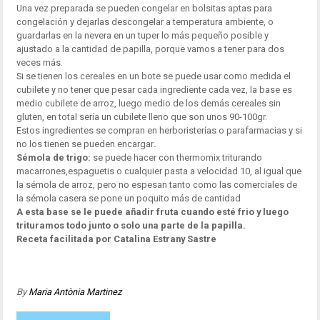
Una vez preparada se pueden congelar en bolsitas aptas para
congelación y dejarlas descongelar a temperatura ambiente, o
guardarlas en la nevera en un tuper lo más pequeño posible y
ajustado a la cantidad de papilla, porque vamos a tener para dos
veces más.
Si se tienen los cereales en un bote se puede usar como medida el
cubilete y no tener que pesar cada ingrediente cada vez, la base es
medio cubilete de arroz, luego medio de los demás cereales sin
gluten, en total sería un cubilete lleno que son unos 90-100gr.
Estos ingredientes se compran en herboristerías o parafarmacias y si
no los tienen se pueden encargar
.
Sémola de trigo:
se puede hacer con thermomix triturando
macarrones,espaguetis o cualquier pasta a velocidad 10, al igual que
la sémola de arroz, pero no espesan tanto como las comerciales de
la sémola casera se pone un poquito más de cantidad
A esta base se le puede añadir fruta cuando esté frio y luego
trituramos todo junto o solo una parte de la papilla.
Receta facilitada por Catalina Estrany Sastre
By
Maria Antònia Martinez