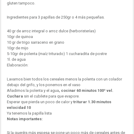
gluten tampoco.
Ingredientes para 3 papillas de 250gr o 4 más pequeñas.
40 gr de arroz integral o arroz dulce (herboristerías)
10gr de quinoa
10 gr de trigo sarraceno en grano
10gr de mijo
5-10gr de polenta (maíz triturado) 1 cucharadita de postre
1l. de agua
Elaboración:
Lavamos bien todos los cereales menos la polenta con un colador
debajo del grifo, y los ponemos en el vaso
Añadimos la polenta y el agua
, cocinar 60 minutos 100º vel.
Cuchara
sin el cubilete para que evapore.
Esperar que pierda un poco de calor y
triturar 1.30 minutos
velocidad 10
Ya tenemos la papilla lista
Notas importantes:
Si la queréis más espesa se pone un poco más de cereales antes de