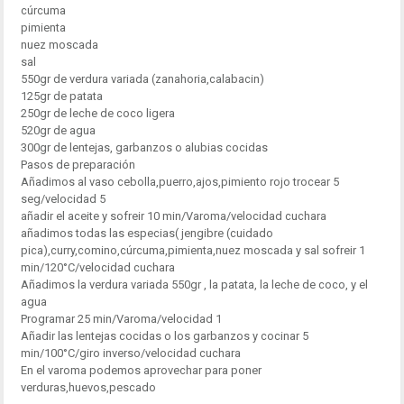
cúrcuma
pimienta
nuez moscada
sal
550gr de verdura variada (zanahoria,calabacin)
125gr de patata
250gr de leche de coco ligera
520gr de agua
300gr de lentejas, garbanzos o alubias cocidas
Pasos de preparación
Añadimos al vaso cebolla,puerro,ajos,pimiento rojo trocear 5
seg/velocidad 5
añadir el aceite y sofreir 10 min/Varoma/velocidad cuchara
añadimos todas las especias( jengibre (cuidado
pica),curry,comino,cúrcuma,pimienta,nuez moscada y sal sofreir 1
min/120°C/velocidad cuchara
Añadimos la verdura variada 550gr , la patata, la leche de coco, y el
agua
Programar 25 min/Varoma/velocidad 1
Añadir las lentejas cocidas o los garbanzos y cocinar 5
min/100°C/giro inverso/velocidad cuchara
En el varoma podemos aprovechar para poner
verduras,huevos,pescado