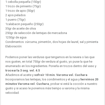
1 cebolla pequeña (150gr)
1 trozo de pimiento (75gr)
1 trozo de apio (50gr)
2 ajos pelados
1 puerro (75gr)
1calabacin pequeño (250gr)
35gr de aceite de oliva
250gr de selección de lentejas de mercadona
1250gr de agua
Condimentos: cúrcuma, pimentón, dos hojas de laurel, sal y pimienta
Elaboración:
Podemos poner las verduras que tengamos en la nevera o las que
nos gusten, en total 750gr de verdura al gusto, yo puse la que he
enumerado en los ingredientes. Ponerla en trozos dentro del vaso y
trocearla 3 seg. vel. 4.5
Añadimos el aceite y
sofreír 10 min. Varoma vel. Cuchara
Incorporamos las lentejas, los condimentos y el agua y
hervimos 20
minutos Varoma vel. Cuchara
, probar si está la cocción a nuestro
gusto y si acaso le ponemos más tiempo a varoma y la misma
velocidad.