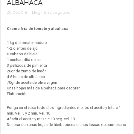
ALBAHACA
20.06.2018
Llegir 6132 vegades
Crema fria de tomate y albahaca
1 kg de tomate maduro
1-2 dientes de ajo
6 cubitos de hielo
1 cucharadita de sal
3 pellizcos de pimienta
20gr de zumo de limón
4-6 hojas de albahaca
70gr de aceite de oliva virgen
Unas hojas más de albahaca para decorar
Elaboración:
Ponga en el vaso todos los ingredientes menos el aceite y triture 1
min. Vel. 5 y 2 min. Vel. 10
Añadir el aceite y mezcle 10 seg. vel. 10
Decorar con unas hojas de hierbabuena o unas lascas de parmesano