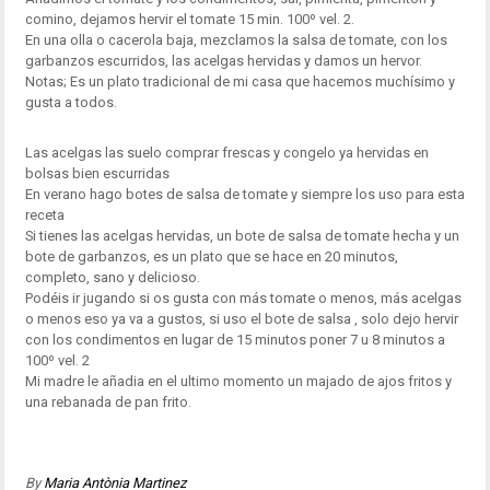
comino, dejamos hervir el tomate 15 min. 100º vel. 2.
En una olla o cacerola baja, mezclamos la salsa de tomate, con los
garbanzos escurridos, las acelgas hervidas y damos un hervor.
Notas; Es un plato tradicional de mi casa que hacemos muchísimo y
gusta a todos.
Las acelgas las suelo comprar frescas y congelo ya hervidas en
bolsas bien escurridas
En verano hago botes de salsa de tomate y siempre los uso para esta
receta
Si tienes las acelgas hervidas, un bote de salsa de tomate hecha y un
bote de garbanzos, es un plato que se hace en 20 minutos,
completo, sano y delicioso.
Podéis ir jugando si os gusta con más tomate o menos, más acelgas
o menos eso ya va a gustos, si uso el bote de salsa , solo dejo hervir
con los condimentos en lugar de 15 minutos poner 7 u 8 minutos a
100º vel. 2
Mi madre le añadia en el ultimo momento un majado de ajos fritos y
una rebanada de pan frito.
By
Maria Antònia Martinez