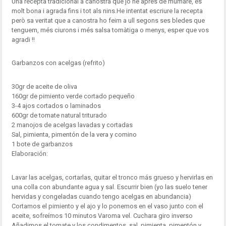
Una recepta tradicional a canostra que jo he après de mumare, és
molt bona i agrada fins i tot als nins.He intentat escriure la recepta
però sa veritat que a canostra ho feim a ull segons ses bledes que
tenguem, més ciurons i més salsa tomàtiga o menys, esper que vos
agradi !!
Garbanzos con acelgas (refrito)
30gr de aceite de oliva
160gr de pimiento verde cortado pequeño
3-4 ajos cortados o laminados
600gr de tomate natural triturado
2 manojos de acelgas lavadas y cortadas
Sal, pimienta, pimentón de la vera y comino
1 bote de garbanzos
Elaboración:
Lavar las acelgas, cortarlas, quitar el tronco más grueso y hervirlas en
una colla con abundante agua y sal. Escurrir bien (yo las suelo tener
hervidas y congeladas cuando tengo acelgas en abundancia)
Cortamos el pimiento y el ajo y lo ponemos en el vaso junto con el
aceite, sofreímos 10 minutos Varoma vel. Cuchara giro inverso
Añadimos el tomate y los condimentos, sal, pimienta, pimentón y