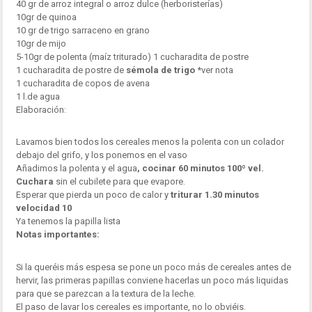
40 gr de arroz integral o arroz dulce (herboristerías)
10gr de quinoa
10 gr de trigo sarraceno en grano
10gr de mijo
5-10gr de polenta (maíz triturado) 1 cucharadita de postre
1 cucharadita de postre de
sémola de trigo
*ver nota
1 cucharadita de copos de avena
1 l.de agua
Elaboración:
Lavamos bien todos los cereales menos la polenta con un colador
debajo del grifo, y los ponemos en el vaso
Añadimos la polenta y el agua
, cocinar 60 minutos 100º vel.
Cuchara
sin el cubilete para que evapore.
Esperar que pierda un poco de calor y
triturar 1.30 minutos
velocidad 10
Ya tenemos la papilla lista
Notas importantes:
Si la queréis más espesa se pone un poco más de cereales antes de
hervir, las primeras papillas conviene hacerlas un poco más liquidas
para que se parezcan a la textura de la leche.
El paso de lavar los cereales es importante, no lo obviéis.