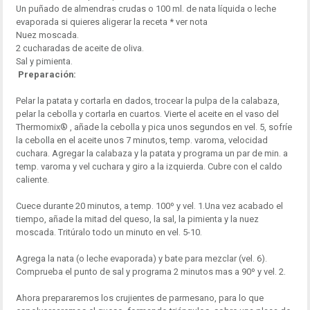
Un puñado de almendras crudas o 100 ml. de nata líquida o leche
evaporada si quieres aligerar la receta * ver nota
Nuez moscada.
2 cucharadas de aceite de oliva.
Sal y pimienta.
Preparación:
Pelar la patata y cortarla en dados, trocear la pulpa de la calabaza,
pelar la cebolla y cortarla en cuartos. Vierte el aceite en el vaso del
Thermomix® , añade la cebolla y pica unos segundos en vel. 5, sofríe
la cebolla en el aceite unos 7 minutos, temp. varoma, velocidad
cuchara. Agregar la calabaza y la patata y programa un par de min. a
temp. varoma y vel cuchara y giro a la izquierda. Cubre con el caldo
caliente.
Cuece durante 20 minutos, a temp. 100º y vel. 1.Una vez acabado el
tiempo, añade la mitad del queso, la sal, la pimienta y la nuez
moscada. Tritúralo todo un minuto en vel. 5-10.
Agrega la nata (o leche evaporada) y bate para mezclar (vel. 6).
Comprueba el punto de sal y programa 2 minutos mas a 90º y vel. 2.
Ahora prepararemos los crujientes de parmesano, para lo que