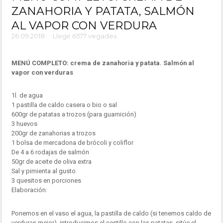
ZANAHORIA Y PATATA, SALMÓN
AL VAPOR CON VERDURA
26.09.2018
Llegir 6577 vegades
MENÚ COMPLETO: crema de zanahoria y patata. Salmón al
vapor con verduras
1l. de agua
1 pastilla de caldo casera o bio o sal
600gr de patatas a trozos (para guarnición)
3 huevos
200gr de zanahorias a trozos
1 bolsa de mercadona de brócoli y coliflor
De 4 a 6 rodajas de salmón
50gr de aceite de oliva extra
Sal y pimienta al gusto
3 quesitos en porciones
Elaboración:
Ponemos en el vaso el agua, la pastilla de caldo (si tenemos caldo de
verduras mejor), introducimos el cestillo con las patatas, sitúe el