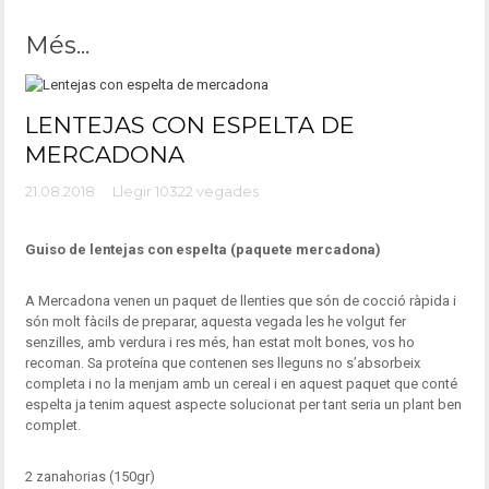
Més...
LENTEJAS CON ESPELTA DE
MERCADONA
21.08.2018
Llegir 10322 vegades
Guiso de lentejas con espelta (paquete mercadona)
A Mercadona venen un paquet de llenties que són de cocció ràpida i
són molt fàcils de preparar, aquesta vegada les he volgut fer
senzilles, amb verdura i res més, han estat molt bones, vos ho
recoman. Sa proteína que contenen ses lleguns no s’absorbeix
completa i no la menjam amb un cereal i en aquest paquet que conté
espelta ja tenim aquest aspecte solucionat per tant seria un plant ben
complet.
2 zanahorias (150gr)