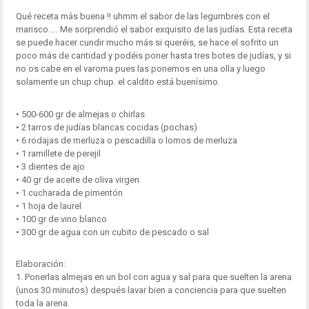
Qué receta más buena !! uhmm el sabor de las legumbres con el
marisco….. Me sorprendió el sabor exquisito de las judías. Esta receta
se puede hacer cundir mucho más si queréis, se hace el sofrito un
poco más de cantidad y podéis poner hasta tres botes de judías, y si
no os cabe en el varoma pues las ponemos en una olla y luego
solamente un chup chup. el caldito está buenísimo.
• 500-600 gr de almejas o chirlas
• 2 tarros de judías blancas cocidas (pochas)
• 6 rodajas de merluza o pescadilla o lomos de merluza
• 1 ramillete de perejil
• 3 dientes de ajo
• 40 gr de aceite de oliva virgen
• 1 cucharada de pimentón
• 1 hoja de laurel
• 100 gr de vino blanco
• 300 gr de agua con un cubito de pescado o sal
Elaboración:
1. Ponerlas almejas en un bol con agua y sal para que suelten la arena
(unos 30 minutos) después lavar bien a conciencia para que suelten
toda la arena.