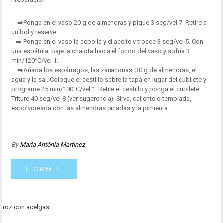
➡️Ponga en el vaso 20 g de almendras y pique 3 seg/vel 7. Retire a
un bol y reserve.
➡️ Ponga en el vaso la cebolla y el aceite y trocee 3 seg/vel 5. Con
una espátula, baje la chalota hacia el fondo del vaso y sofría 3
min/120°C/vel 1.
➡️Añada los espárragos, las zanahorias, 30 g de almendras, el
agua y la sal. Coloque el cestillo sobre la tapa en lugar del cubilete y
programe 25 min/100°C/vel 1. Retire el cestillo y ponga el cubilete.
Triture 40 seg/vel 8 (ver sugerencia). Sirva, caliente o templada,
espolvoreada con las almendras picadas y la pimienta.
By
Maria Antònia Martinez
LLEGIR MÉS ...