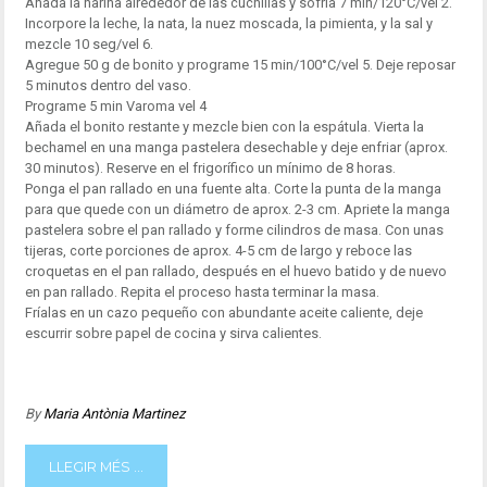
Añada la harina alrededor de las cuchillas y sofría 7 min/120°C/vel 2.
Incorpore la leche, la nata, la nuez moscada, la pimienta, y la sal y
mezcle 10 seg/vel 6.
Agregue 50 g de bonito y programe 15 min/100°C/vel 5. Deje reposar
5 minutos dentro del vaso.
Programe 5 min Varoma vel 4
Añada el bonito restante y mezcle bien con la espátula. Vierta la
bechamel en una manga pastelera desechable y deje enfriar (aprox.
30 minutos). Reserve en el frigorífico un mínimo de 8 horas.
Ponga el pan rallado en una fuente alta. Corte la punta de la manga
para que quede con un diámetro de aprox. 2-3 cm. Apriete la manga
pastelera sobre el pan rallado y forme cilindros de masa. Con unas
tijeras, corte porciones de aprox. 4-5 cm de largo y reboce las
croquetas en el pan rallado, después en el huevo batido y de nuevo
en pan rallado. Repita el proceso hasta terminar la masa.
Fríalas en un cazo pequeño con abundante aceite caliente, deje
escurrir sobre papel de cocina y sirva calientes.
By
Maria Antònia Martinez
LLEGIR MÉS ...