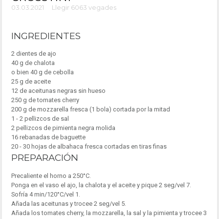
03.03.2021
Llegir 6063 vegades
INGREDIENTES
2 dientes de ajo
40 g de chalota
o bien 40 g de cebolla
25 g de aceite
12 de aceitunas negras sin hueso
250 g de tomates cherry
200 g de mozzarella fresca (1 bola) cortada por la mitad
1 - 2 pellizcos de sal
2 pellizcos de pimienta negra molida
16 rebanadas de baguette
20 - 30 hojas de albahaca fresca cortadas en tiras finas
PREPARACIÓN
Precaliente el horno a 250°C.
Ponga en el vaso el ajo, la chalota y el aceite y pique 2 seg/vel 7.
Sofría 4 min/120°C/vel 1.
Añada las aceitunas y trocee 2 seg/vel 5.
Añada los tomates cherry, la mozzarella, la sal y la pimienta y trocee 3