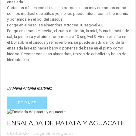
ensalada.
Cortar los dátiles con el cuchillo porque si son muy cremosos como
son los medjoul que utilizo yo, no los puedo triturar con el thermomix.
y ponemos en el bol del cuscús.
Ponga en el vaso las almendras y trocee 10 seg/vel 4.5.
Ponga en el vaso el aceite, el zumo de limón, la miel, ½ cucharadita de
sal, la pimienta y el pimentón y mezcle 10 seg/vel 3. Vierta el aliño en
el bol sobre el cuscús y remover bien, se puede añadir dentro de la
ensalada las espinacas baby o ponerlas de base en el plato como
hice yo. Decorar con unas almendras, trozos de cebolleta y hojas de
hierbabuena.
By
Maria Antònia Martinez
LLEGIR MÉS ...
ENSALADA DE PATATA Y AGUACATE
06.06.2020
Llegir 5856 vegades