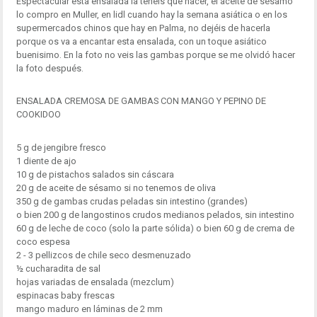
Espectacular esta ensalada la tenéis que hacer, el aceite de sésamo
lo compro en Muller, en lidl cuando hay la semana asiática o en los
supermercados chinos que hay en Palma, no dejéis de hacerla
porque os va a encantar esta ensalada, con un toque asiático
buenisimo. En la foto no veis las gambas porque se me olvidó hacer
la foto después.
ENSALADA CREMOSA DE GAMBAS CON MANGO Y PEPINO DE
COOKIDOO
5 g de jengibre fresco
1 diente de ajo
10 g de pistachos salados sin cáscara
20 g de aceite de sésamo si no tenemos de oliva
350 g de gambas crudas peladas sin intestino (grandes)
o bien 200 g de langostinos crudos medianos pelados, sin intestino
60 g de leche de coco (solo la parte sólida) o bien 60 g de crema de
coco espesa
2 - 3 pellizcos de chile seco desmenuzado
½ cucharadita de sal
hojas variadas de ensalada (mezclum)
espinacas baby frescas
mango maduro en láminas de 2 mm