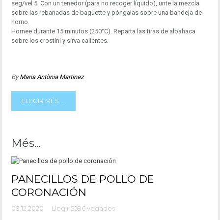
seg/vel 5. Con un tenedor (para no recoger líquido), unte la mezcla
sobre las rebanadas de baguette y póngalas sobre una bandeja de
horno.
Hornee durante 15 minutos (250°C). Reparta las tiras de albahaca
sobre los crostini y sirva calientes.
By
Maria Antònia Martinez
LLEGIR MÉS ...
Més...
PANECILLOS DE POLLO DE
CORONACIÓN
03.12.2020
Llegir 5596 vegades