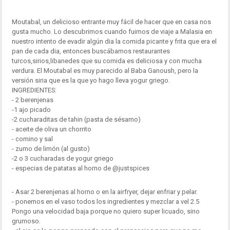
Moutabal, un delicioso entrante muy fácil de hacer que en casa nos
gusta mucho. Lo descubrimos cuando fuimos de viaje a Malasia en
nuestro intento de evadir algún dia la comida picante y frita que era el
pan de cada dia, entonces buscábamos restaurantes
turcos,sirios,libanedes que su comida es deliciosa y con mucha
verdura. El Moutabal es muy parecido al Baba Ganoush, pero la
versión siria que es la que yo hago lleva yogur griego.
INGREDIENTES:
- 2 berenjenas
-1 ajo picado
-2 cucharaditas de tahin (pasta de sésamo)
- aceite de oliva un chorrito
- comino y sal
- zumo de limón (al gusto)
-2 o 3 cucharadas de yogur griego
- especias de patatas al horno de @justspices
- Asar 2 berenjenas al horno o en la airfryer, dejar enfriar y pelar.
- ponemos en el vaso todos los ingredientes y mezclar a vel 2.5
Pongo una velocidad baja porque no quiero super licuado, sino
grumoso.