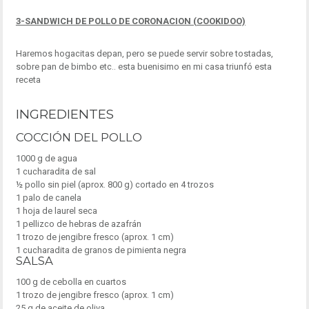
3-SANDWICH DE POLLO DE CORONACION (COOKIDOO)
Haremos hogacitas depan, pero se puede servir sobre tostadas,
sobre pan de bimbo etc.. esta buenisimo en mi casa triunfó esta
receta
INGREDIENTES
COCCIÓN DEL POLLO
1000 g de agua
1 cucharadita de sal
½ pollo sin piel (aprox. 800 g) cortado en 4 trozos
1 palo de canela
1 hoja de laurel seca
1 pellizco de hebras de azafrán
1 trozo de jengibre fresco (aprox. 1 cm)
1 cucharadita de granos de pimienta negra
SALSA
100 g de cebolla en cuartos
1 trozo de jengibre fresco (aprox. 1 cm)
25 g de aceite de oliva