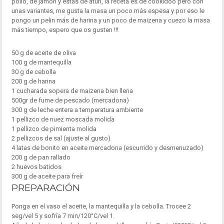
pollo, de jamón y estas de atún, la receta es de cookidoo pero con
unas variantes, me gusta la masa un poco más espesa y por eso le
pongo un pelin más de harina y un poco de maizena y cuezo la masa
más tiempo, espero que os gusten !!!
50 g de aceite de oliva
100 g de mantequilla
30 g de cebolla
200 g de harina
1 cucharada sopera de maizena bien llena
500gr de fume de pescado (mercadona)
300 g de leche entera a temperatura ambiente
1 pellizco de nuez moscada molida
1 pellizco de pimienta molida
2 pellizcos de sal (ajuste al gusto)
4 latas de bonito en aceite mercadona (escurrido y desmenuzado)
200 g de pan rallado
2 huevos batidos
300 g de aceite para freír
PREPARACIÓN
Ponga en el vaso el aceite, la mantequilla y la cebolla. Trocee 2
seg/vel 5 y sofría 7 min/120°C/vel 1.