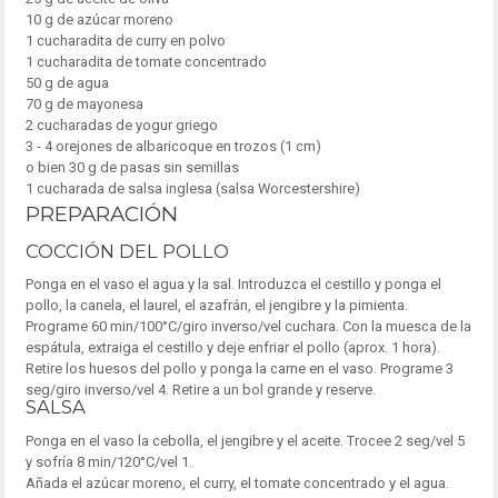
10 g de azúcar moreno
1 cucharadita de curry en polvo
1 cucharadita de tomate concentrado
50 g de agua
70 g de mayonesa
2 cucharadas de yogur griego
3 - 4 orejones de albaricoque en trozos (1 cm)
o bien 30 g de pasas sin semillas
1 cucharada de salsa inglesa (salsa Worcestershire)
PREPARACIÓN
COCCIÓN DEL POLLO
Ponga en el vaso el agua y la sal. Introduzca el cestillo y ponga el
pollo, la canela, el laurel, el azafrán, el jengibre y la pimienta.
Programe 60 min/100°C/giro inverso/vel cuchara. Con la muesca de la
espátula, extraiga el cestillo y deje enfriar el pollo (aprox. 1 hora).
Retire los huesos del pollo y ponga la carne en el vaso. Programe 3
seg/giro inverso/vel 4. Retire a un bol grande y reserve.
SALSA
Ponga en el vaso la cebolla, el jengibre y el aceite. Trocee 2 seg/vel 5
y sofría 8 min/120°C/vel 1.
Añada el azúcar moreno, el curry, el tomate concentrado y el agua.