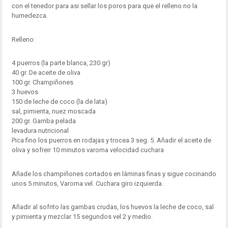
con el tenedor para asi sellar los poros para que el relleno no la
humedezca.
Relleno:
4 puerros (la parte blanca, 230 gr)
40 gr. De aceite de oliva
100 gr. Champiñones
3 huevos
150 de leche de coco (la de lata)
sal, pimienta, nuez moscada
200 gr. Gamba pelada
levadura nutricional
Pica fino los puerros en rodajas y trocea 3 seg. 5. Añadir el aceite de
oliva y sofreir 10 minutos varoma velocidad cuchara
Añade los champiñones cortados en láminas finas y sigue cocinando
unos 5 minutos, Varoma vel. Cuchara giro izquierda .
Añadir al sofrito las gambas crudas, los huevos la leche de coco, sal
y pimienta y mezclar 15 segundos vel 2 y medio.