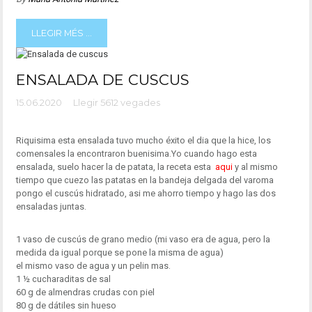
LLEGIR MÉS ...
ENSALADA DE CUSCUS
15.06.2020
Llegir 5612 vegades
Riquisima esta ensalada tuvo mucho éxito el dia que la hice, los
comensales la encontraron buenisima.Yo cuando hago esta
ensalada, suelo hacer la de patata, la receta esta
aqui
y al mismo
tiempo que cuezo las patatas en la bandeja delgada del varoma
pongo el cuscús hidratado, asi me ahorro tiempo y hago las dos
ensaladas juntas.
1 vaso de cuscús de grano medio (mi vaso era de agua, pero la
medida da igual porque se pone la misma de agua)
el mismo vaso de agua y un pelin mas.
1 ½ cucharaditas de sal
60 g de almendras crudas con piel
80 g de dátiles sin hueso