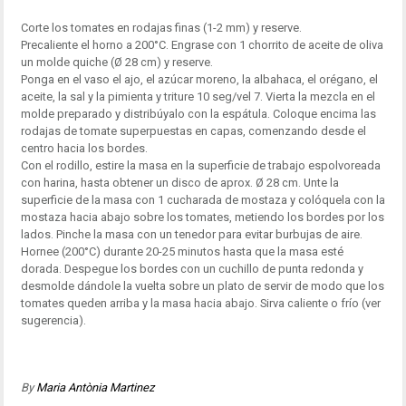
Corte los tomates en rodajas finas (1-2 mm) y reserve.
Precaliente el horno a 200°C. Engrase con 1 chorrito de aceite de oliva
un molde quiche (Ø 28 cm) y reserve.
Ponga en el vaso el ajo, el azúcar moreno, la albahaca, el orégano, el
aceite, la sal y la pimienta y triture 10 seg/vel 7. Vierta la mezcla en el
molde preparado y distribúyalo con la espátula. Coloque encima las
rodajas de tomate superpuestas en capas, comenzando desde el
centro hacia los bordes.
Con el rodillo, estire la masa en la superficie de trabajo espolvoreada
con harina, hasta obtener un disco de aprox. Ø 28 cm. Unte la
superficie de la masa con 1 cucharada de mostaza y colóquela con la
mostaza hacia abajo sobre los tomates, metiendo los bordes por los
lados. Pinche la masa con un tenedor para evitar burbujas de aire.
Hornee (200°C) durante 20-25 minutos hasta que la masa esté
dorada. Despegue los bordes con un cuchillo de punta redonda y
desmolde dándole la vuelta sobre un plato de servir de modo que los
tomates queden arriba y la masa hacia abajo. Sirva caliente o frío (ver
sugerencia).
By
Maria Antònia Martinez