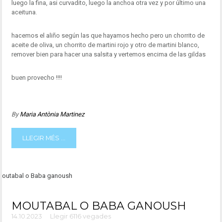
luego la fina, asi curvadito, luego la anchoa otra vez y por último una
aceituna.
hacemos el aliño según las que hayamos hecho pero un chorrito de
aceite de oliva, un chorrito de martini rojo y otro de martini blanco,
remover bien para hacer una salsita y vertemos encima de las gildas
buen provecho !!!!
By
Maria Antònia Martinez
LLEGIR MÉS ...
MOUTABAL O BABA GANOUSH
14.10.2023
Llegir 6116 vegades