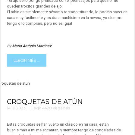
- el ajo se lo pongo prensado con el prensaajos para que no me
queden trocitos grandes de ajo.
El tahin es simplemente sésamo tostado triturado, lo podéis hacer en
casa muy facilmente y os dura muchisimo en la nevera, yo siempre
tengo o lo compráis, pero no es igual
By
Maria Antònia Martinez
LLEGIR MÉS ...
CROQUETAS DE ATÚN
14.10.2023
Llegir 4428 vegades
Estas croquetas se han vuelto un clásico en mi casa, están
buenisimas a mi me encantan, y siempre tengo de congeladas de