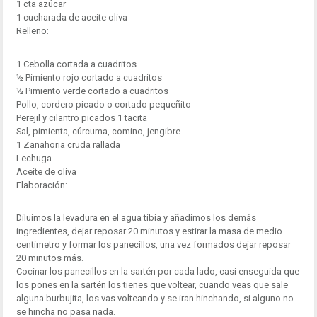
1 cta azúcar
1 cucharada de aceite oliva
Relleno:
1 Cebolla cortada a cuadritos
½ Pimiento rojo cortado a cuadritos
½ Pimiento verde cortado a cuadritos
Pollo, cordero picado o cortado pequeñito
Perejil y cilantro picados 1 tacita
Sal, pimienta, cúrcuma, comino, jengibre
1 Zanahoria cruda rallada
Lechuga
Aceite de oliva
Elaboración:
Diluimos la levadura en el agua tibia y añadimos los demás
ingredientes, dejar reposar 20 minutos y estirar la masa de medio
centímetro y formar los panecillos, una vez formados dejar reposar
20 minutos más.
Cocinar los panecillos en la sartén por cada lado, casi enseguida que
los pones en la sartén los tienes que voltear, cuando veas que sale
alguna burbujita, los vas volteando y se iran hinchando, si alguno no
se hincha no pasa nada.