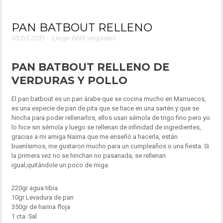
PAN BATBOUT RELLENO
05.03.2021
Llegir 6661 vegades
PAN BATBOUT RELLENO DE
VERDURAS Y POLLO
El pan batbout es un pan árabe que se cocina mucho en Marruecos,
es una especie de pan de pita que se hace en una sartén y que se
hincha para poder rellenarlos, ellos usan sémola de trigo fino pero yo
lo hice sin sémola y luego se rellenan de infinidad de ingredientes,
gracias a mi amiga Naima que me enseñó a hacerla, están
buenísimos, me gustaron mucho para un cumpleaños o una fiesta. Si
la primera vez no se hinchan no pasanada, se rellenan
igual,quitándole un poco de miga.
220gr agua tibia
10gr Levadura de pan
350gr de harina floja
1 cta. Sal