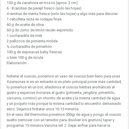
150 g de zanahoria en trozos (aprox. 2 cm)
6 - 8 ramitas de perejil fresco (solo las hojas)
4 ramitas de menta fresca (solo las hojas) y algo más para decorar
1 cebolleta recta en rodajas finas
60 g de aceite de oliva
60 g de zumo de limón recién exprimido
1 cucharadita de miel
2 pellizcos de pimienta molida
½ cucharadita de pimentón
100 g de espinacas baby frescas
o bien 100 g de rúcula
Elaboración:
hidratar el cuscús, ponemos un vaso de cuscús bien lleno para unas
4 personas si es un entrante si es plato principal poner más cantidad,
lo ponemos en un bol, añadimos al cuscús hierbas aromáticas al
gusto y especias morunas al gusto (pimienta, jengibre, pimentón,
cúrcuma, comino) un chorrito de aceite y la misma cantidad de agua
y un poquito más porque la misma cantidad lo encuentro demasiado
seco. Dejamos hidratar unos 10-15 minutos.
En el vaso del thermomix ponemos 500gr de agua y pongo el cuscús
suelto (remover con un tenedor para disolver los grumos) tapar y
programar 15 minutos Varoma vel. 2. Dejar enfriar para hacer la