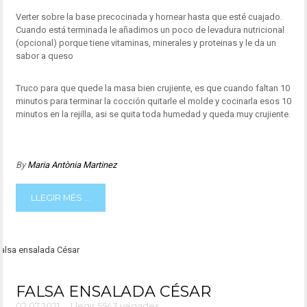
Verter sobre la base precocinada y hornear hasta que esté cuajado.
Cuando está terminada le añadimos un poco de levadura nutricional
(opcional) porque tiene vitaminas, minerales y proteinas y le da un
sabor a queso
Truco para que quede la masa bien crujiente, es que cuando faltan 10
minutos para terminar la cocción quitarle el molde y cocinarla esos 10
minutos en la rejilla, asi se quita toda humedad y queda muy crujiente.
By
Maria Antònia Martinez
LLEGIR MÉS ...
FALSA ENSALADA CÉSAR
02.07.2021
Llegir 5543 vegades