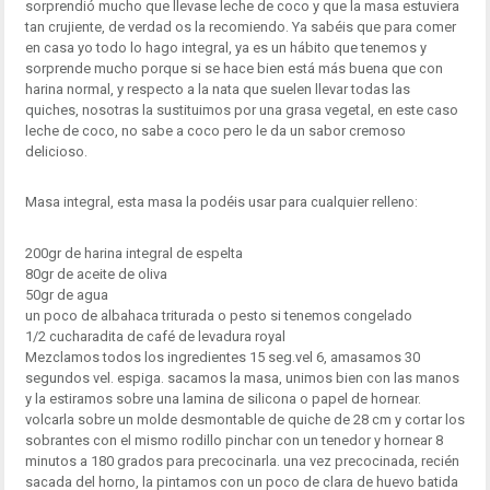
sorprendió mucho que llevase leche de coco y que la masa estuviera
tan crujiente, de verdad os la recomiendo. Ya sabéis que para comer
en casa yo todo lo hago integral, ya es un hábito que tenemos y
sorprende mucho porque si se hace bien está más buena que con
harina normal, y respecto a la nata que suelen llevar todas las
quiches, nosotras la sustituimos por una grasa vegetal, en este caso
leche de coco, no sabe a coco pero le da un sabor cremoso
delicioso.
Masa integral, esta masa la podéis usar para cualquier relleno:
200gr de harina integral de espelta
80gr de aceite de oliva
50gr de agua
un poco de albahaca triturada o pesto si tenemos congelado
1/2 cucharadita de café de levadura royal
Mezclamos todos los ingredientes 15 seg.vel 6, amasamos 30
segundos vel. espiga. sacamos la masa, unimos bien con las manos
y la estiramos sobre una lamina de silicona o papel de hornear.
volcarla sobre un molde desmontable de quiche de 28 cm y cortar los
sobrantes con el mismo rodillo pinchar con un tenedor y hornear 8
minutos a 180 grados para precocinarla. una vez precocinada, recién
sacada del horno, la pintamos con un poco de clara de huevo batida